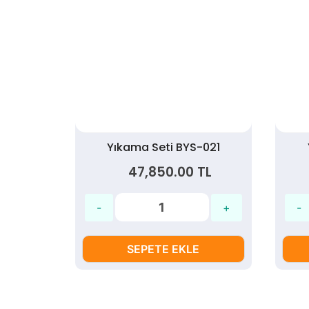
-032
Yıkama Seti BYS-021
TL
47,850.00 TL
SEPETE EKLE