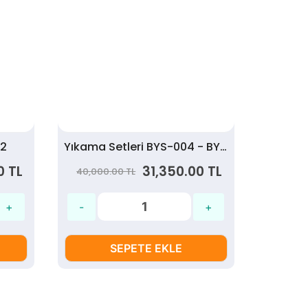
12
Yıkama Setleri BYS-004 - BYS004
Yıka
0 TL
31,350.00 TL
40,000.00 TL
SEPETE EKLE