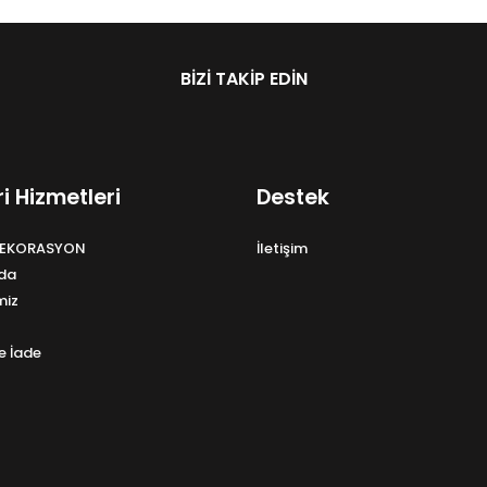
BIZI TAKIP EDIN
i Hizmetleri
Destek
EKORASYON
İletişim
da
miz
e İade