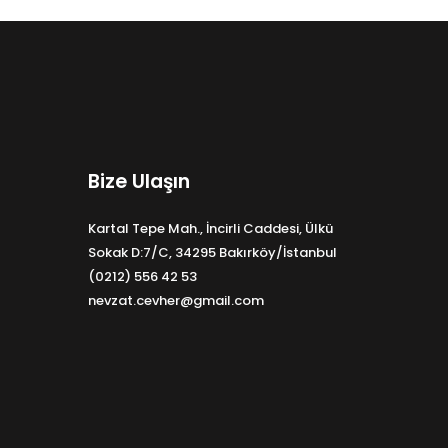
Bize Ulaşın
Kartal Tepe Mah., İncirli Caddesi, Ülkü
Sokak D:7/C, 34295 Bakırköy/İstanbul
(0212) 556 42 53
nevzat.cevher@gmail.com