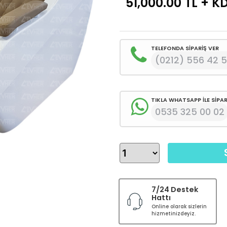
51,000.00
TL + K
TELEFONDA SİPARİŞ VER
(0212) 556 42 
TIKLA WHATSAPP İLE SİPAR
0535 325 00 02
7/24 Destek
Hattı
Online olarak sizlerin
hizmetinizdeyiz.