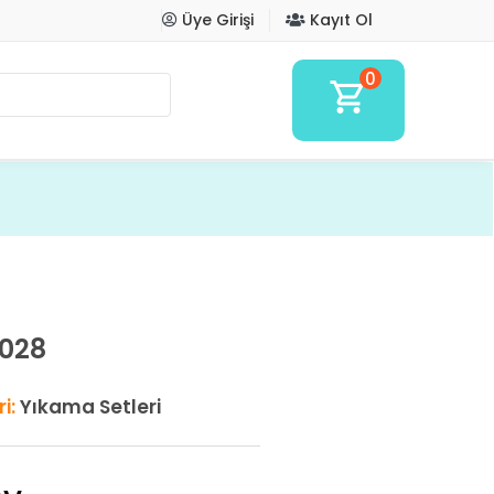
Üye Girişi
Kayıt Ol
0
shopping_cart
-028
i:
Yıkama Setleri