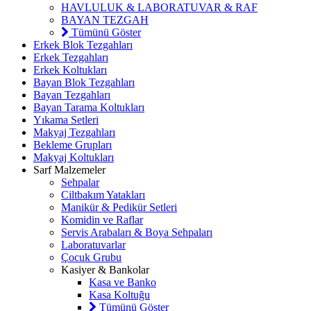
HAVLULUK & LABORATUVAR & RAF
BAYAN TEZGAH
Tümünü Göster
Erkek Blok Tezgahları
Erkek Tezgahları
Erkek Koltukları
Bayan Blok Tezgahları
Bayan Tezgahları
Bayan Tarama Koltukları
Yıkama Setleri
Makyaj Tezgahları
Bekleme Grupları
Makyaj Koltukları
Sarf Malzemeler
Sehpalar
Ciltbakım Yatakları
Manikür & Pedikür Setleri
Komidin ve Raflar
Servis Arabaları & Boya Sehpaları
Laboratuvarlar
Çocuk Grubu
Kasiyer & Bankolar
Kasa ve Banko
Kasa Koltuğu
Tümünü Göster