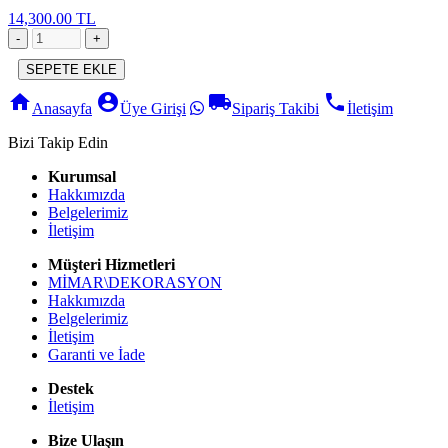
14,300.00 TL
SEPETE EKLE
home
account_circle
local_shipping
phone
Anasayfa
Üye Girişi
Sipariş Takibi
İletişim
Bizi Takip Edin
Kurumsal
Hakkımızda
Belgelerimiz
İletişim
Müşteri Hizmetleri
MİMAR\DEKORASYON
Hakkımızda
Belgelerimiz
İletişim
Garanti ve İade
Destek
İletişim
Bize Ulaşın