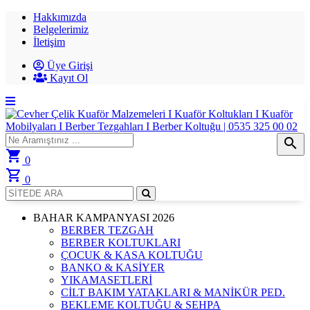
Hakkımızda
Belgelerimiz
İletişim
Üye Girişi
Kayıt Ol
search
shopping_cart
0
shopping_cart
0
BAHAR KAMPANYASI 2026
BERBER TEZGAH
BERBER KOLTUKLARI
ÇOCUK & KASA KOLTUĞU
BANKO & KASİYER
YIKAMASETLERİ
CİLT BAKIM YATAKLARI & MANİKÜR PED.
BEKLEME KOLTUĞU & SEHPA