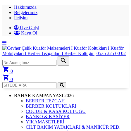
Hakkımızda
Belgelerimiz
İletişim
Üye Girişi
Kayıt Ol
search
shopping_cart
0
shopping_cart
0
BAHAR KAMPANYASI 2026
BERBER TEZGAH
BERBER KOLTUKLARI
ÇOCUK & KASA KOLTUĞU
BANKO & KASİYER
YIKAMASETLERİ
CİLT BAKIM YATAKLARI & MANİKÜR PED.