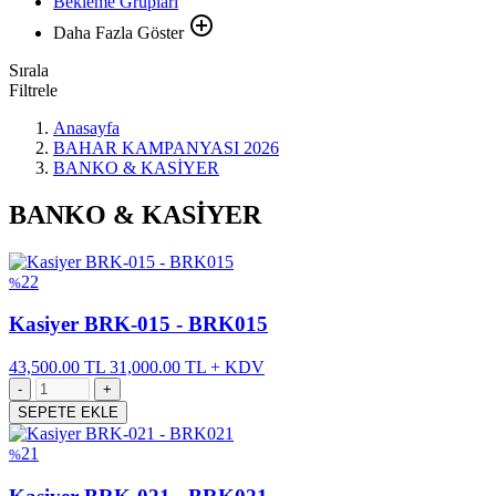
Bekleme Grupları
control_point
Daha Fazla Göster
Sırala
Filtrele
Anasayfa
BAHAR KAMPANYASI 2026
BANKO & KASİYER
BANKO & KASİYER
22
%
Kasiyer BRK-015 - BRK015
43,500.00 TL
31,000.00 TL + KDV
SEPETE EKLE
21
%