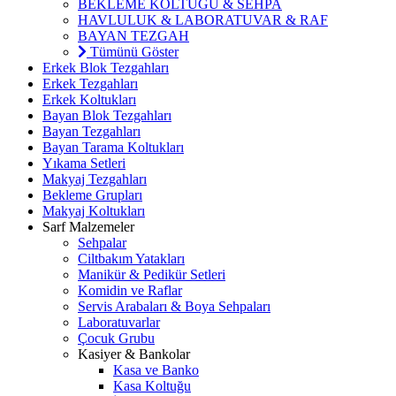
BEKLEME KOLTUĞU & SEHPA
HAVLULUK & LABORATUVAR & RAF
BAYAN TEZGAH
Tümünü Göster
Erkek Blok Tezgahları
Erkek Tezgahları
Erkek Koltukları
Bayan Blok Tezgahları
Bayan Tezgahları
Bayan Tarama Koltukları
Yıkama Setleri
Makyaj Tezgahları
Bekleme Grupları
Makyaj Koltukları
Sarf Malzemeler
Sehpalar
Ciltbakım Yatakları
Manikür & Pedikür Setleri
Komidin ve Raflar
Servis Arabaları & Boya Sehpaları
Laboratuvarlar
Çocuk Grubu
Kasiyer & Bankolar
Kasa ve Banko
Kasa Koltuğu