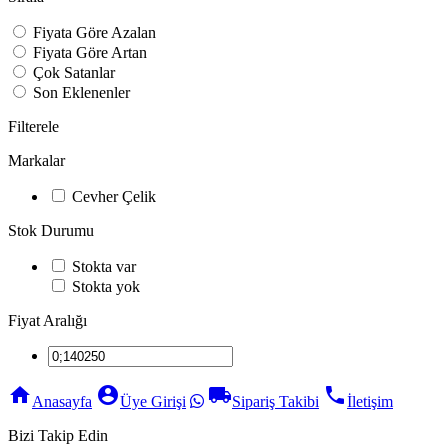
Fiyata Göre Azalan
Fiyata Göre Artan
Çok Satanlar
Son Eklenenler
Filterele
Markalar
Cevher Çelik
Stok Durumu
Stokta var
Stokta yok
Fiyat Aralığı
home
account_circle
local_shipping
phone
Anasayfa
Üye Girişi
Sipariş Takibi
İletişim
Bizi Takip Edin