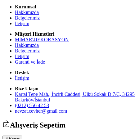
Kurumsal
Hakkımızda
Belgelerimiz
İletişim
Müşteri Hizmetleri
MİMAR\DEKORASYON
Hakkımızda
Belgelerimiz
İletişim
Garanti ve İade
Destek
İletişim
Bize Ulaşın
Kartal Tepe Mah., İncirli Caddesi, Ülkü Sokak D:7/C, 34295
Bakırköy/İstanbul
(0212) 556 42 53
nevzat.cevher@gmail.com
Alışveriş Sepetim