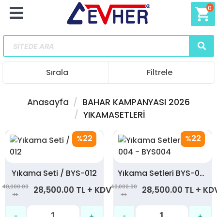
0
shopping_cart
Sırala
Filtrele
Anasayfa
BAHAR KAMPANYASI 2026
YIKAMASETLERİ
22
22
%
%
Yıkama Seti / BYS-012
Yıkama Setleri BYS-004 - BYS004
40,000.00
40,000.00
28,500.00 TL + KDV
28,500.00 TL + KD
TL
TL