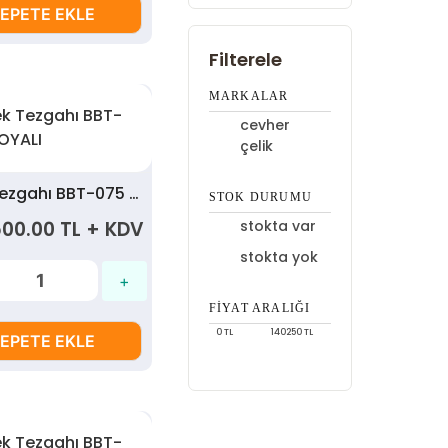
EPETE EKLE
Filterele
MARKALAR
cevher
çelik
Erkek Tezgahı BBT-075 BOYALI
STOK DURUMU
500.00 TL + KDV
stokta var
stokta yok
FIYAT ARALIĞI
0
TL
140250
TL
EPETE EKLE