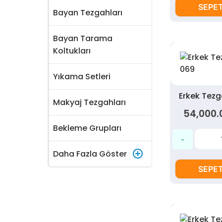
SEPET
Bayan Tezgahları
Bayan Tarama
Koltukları
Yıkama Setleri
Erkek Tez
Makyaj Tezgahları
54,000.
Bekleme Grupları
control_point
Daha Fazla Göster
SEPET