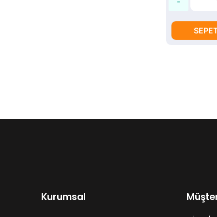
SEPET
Kurumsal
Müşter