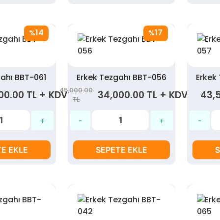
14
17
%
%
gahı BBT-061
Erkek Tezgahı BBT-056
Erkek
45,000.00
00.00 TL + KDV
34,000.00 TL + KDV
43,
TL
E EKLE
SEPETE EKLE
S