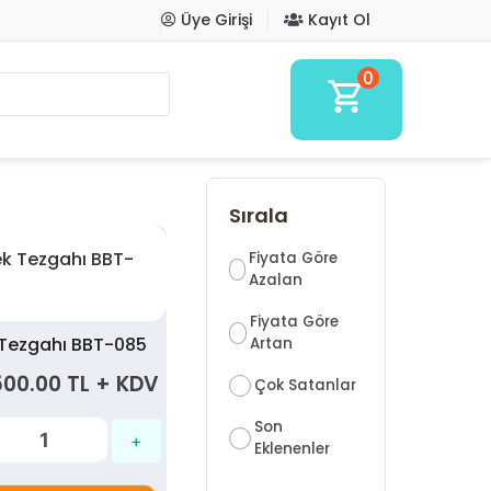
Üye Girişi
Kayıt Ol
0
shopping_cart
Sırala
Fiyata Göre
Azalan
Fiyata Göre
 Tezgahı BBT-085
Artan
500.00 TL + KDV
Çok Satanlar
Son
Eklenenler