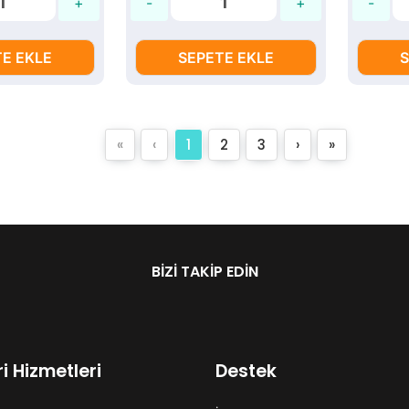
E EKLE
SEPETE EKLE
S
«
‹
1
2
3
›
»
BIZI TAKIP EDIN
i Hizmetleri
Destek