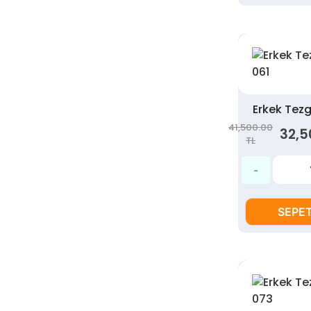
Erkek Tez
41,500.00
32,5
TL
SEPET